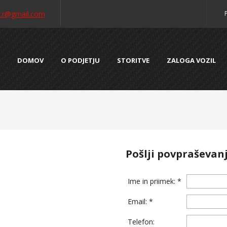
o.r@gmail.com
DOMOV
O PODJETJU
STORITVE
ZALOGA VOZIL
Pošlji povpraševan
Ime in priimek: *
Email: *
Telefon: