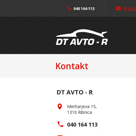
dtavt
040 164 113
Kontakt
DT AVTO - R
Merharjeva 15,
1310 Ribnica
040 164 113