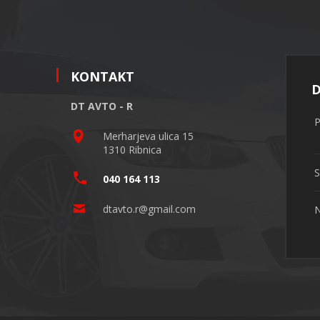
KONTAKT
D
DT AVTO - R
P
Merharjeva ulica 15
1310 Ribnica
S
040 164 113
dtavto.r@gmail.com
N