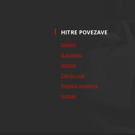
HITRE POVEZAVE
Domov
O podjetju
Storitve
Zaloga vozil
Pogosta vprašanja
Kontakt