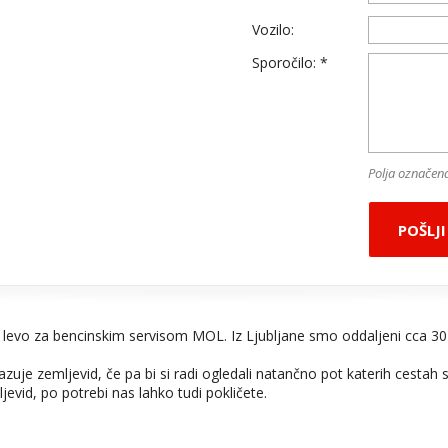
Vozilo:
Sporočilo: *
Polja označena
POŠLJI
 levo za bencinskim servisom MOL. Iz Ljubljane smo oddaljeni cca 30
uje zemljevid, če pa bi si radi ogledali natančno pot katerih cestah 
jevid, po potrebi nas lahko tudi pokličete.